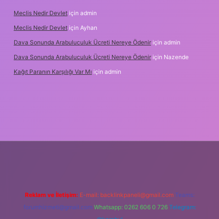
Meclis Nedir Devlet
için
admin
Meclis Nedir Devlet
için
Ayhan
Dava Sonunda Arabuluculuk Ücreti Nereye Ödenir
için
admin
Dava Sonunda Arabuluculuk Ücreti Nereye Ödenir
için
Nazende
Kağıt Paranın Karşılığı Var Mı
için
admin
ş
Reklam ve İletişim:
E-mail:
backlinkpaneli@gmail.com
Teams:
forumhizmeti@gmail.com
Whatsapp: 0262 606 0 726
Telegram: