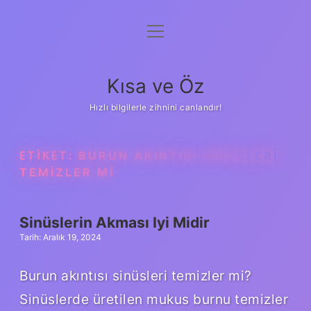
menüyü
Anasayfa
aç
Gizlilik Politikası
Kısa ve Öz
Yasal Uyarı
Hızlı bilgilerle zihnini canlandır!
Hakkımızda
ETIKET:
BURUN AKINTISI SINÜSLERI
TEMIZLER MI
Sinüslerin Akması Iyi Midir
Tarih: Aralık 19, 2024
Burun akıntısı sinüsleri temizler mi?
Sinüslerde üretilen mukus burnu temizler