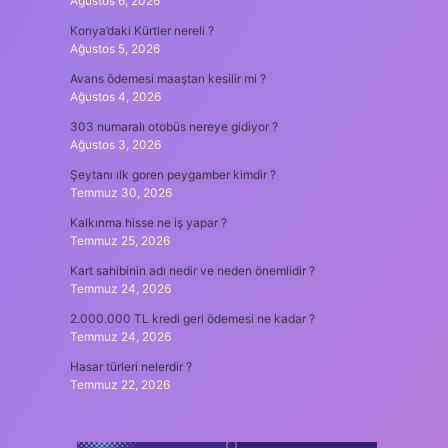
Ağustos 6, 2026
Konya’daki Kürtler nereli ?
Ağustos 5, 2026
Avans ödemesi maaştan kesilir mi ?
Ağustos 4, 2026
303 numaralı otobüs nereye gidiyor ?
Ağustos 3, 2026
Şeytanı ılk goren peygamber kimdir ?
Temmuz 30, 2026
Kalkınma hisse ne iş yapar ?
Temmuz 25, 2026
Kart sahibinin adı nedir ve neden önemlidir ?
Temmuz 24, 2026
2.000.000 TL kredi geri ödemesi ne kadar ?
Temmuz 24, 2026
Hasar türleri nelerdir ?
Temmuz 22, 2026