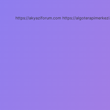
Ne
Demek
Tdk
Sözlük
https://akyaziforum.com
https://algoterapimerkezi