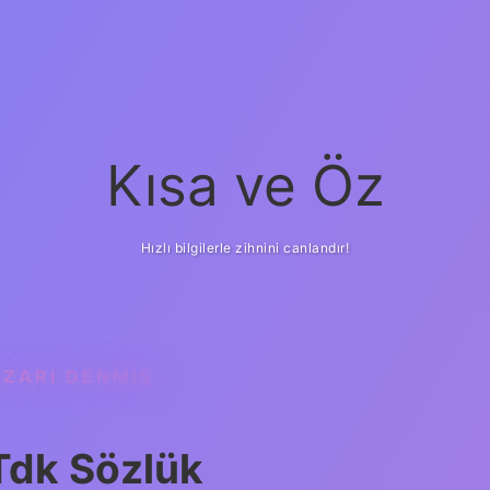
Kısa ve Öz
Hızlı bilgilerle zihnini canlandır!
AZARI DENMIŞ
Tdk Sözlük