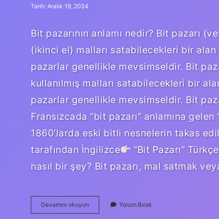
Tarih: Aralık 19, 2024
Bit pazarının anlamı nedir? Bit pazarı (ve
(ikinci el) malları satabilecekleri bir ala
pazarlar genellikle mevsimseldir. Bit paz
kullanılmış malları satabilecekleri bir al
pazarlar genellikle mevsimseldir. Bit pa
Fransızcada “bit pazarı” anlamına gelen
1860’larda eski bitli nesnelerin takas edil
tarafından İngilizce
“Bit Pazarı” Türkçey
nasıl bir şey? Bit pazarı, mal satmak ve
Bit
Devamını okuyun
Yorum Bırak
Pazarı