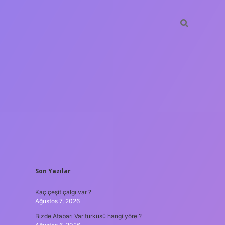
SIDEBAR
Son Yazılar
ilbet mobi
Kaç çeşit çalgı var ?
Ağustos 7, 2026
Bizde Atabarı Var türküsü hangi yöre ?