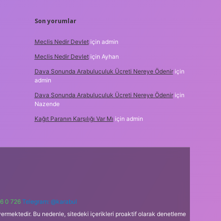
Son yorumlar
Meclis Nedir Devlet
için
admin
Meclis Nedir Devlet
için
Ayhan
Dava Sonunda Arabuluculuk Ücreti Nereye Ödenir
için
admin
Dava Sonunda Arabuluculuk Ücreti Nereye Ödenir
için
Nazende
Kağıt Paranın Karşılığı Var Mı
için
admin
6 0 726
Telegram: @karabul
ermektedir. Bu nedenle, sitedeki içerikleri proaktif olarak denetleme