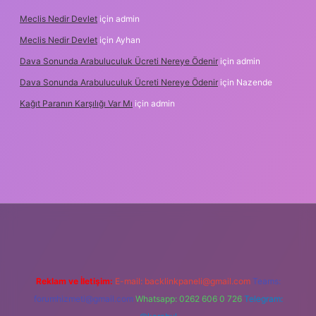
Meclis Nedir Devlet
için
admin
Meclis Nedir Devlet
için
Ayhan
Dava Sonunda Arabuluculuk Ücreti Nereye Ödenir
için
admin
Dava Sonunda Arabuluculuk Ücreti Nereye Ödenir
için
Nazende
Kağıt Paranın Karşılığı Var Mı
için
admin
obil giriş
Reklam ve İletişim:
E-mail:
backlinkpaneli@gmail.com
Teams:
forumhizmeti@gmail.com
Whatsapp: 0262 606 0 726
Telegram: