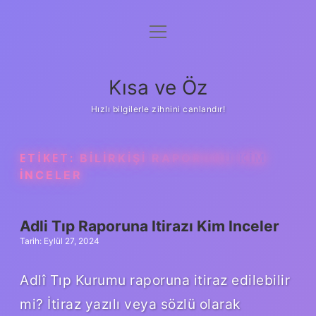
menüyü
Anasayfa
aç
Gizlilik Politikası
Kısa ve Öz
Yasal Uyarı
Hızlı bilgilerle zihnini canlandır!
Hakkımızda
ETIKET:
BILIRKIŞI RAPORUNU KIM
INCELER
Adli Tıp Raporuna Itirazı Kim Inceler
Tarih: Eylül 27, 2024
Adlî Tıp Kurumu raporuna itiraz edilebilir
mi? İtiraz yazılı veya sözlü olarak