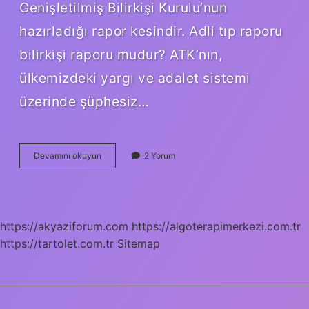
Genişletilmiş Bilirkişi Kurulu’nun
hazırladığı rapor kesindir. Adli tıp raporu
bilirkişi raporu mudur? ATK’nın,
ülkemizdeki yargı ve adalet sistemi
üzerinde şüphesiz…
Adli
Devamını okuyun
2 Yorum
Tıp
Raporuna
Itirazı
Kim
Inceler
https://akyaziforum.com
https://algoterapimerkezi.com.tr
https://tartolet.com.tr
Sitemap