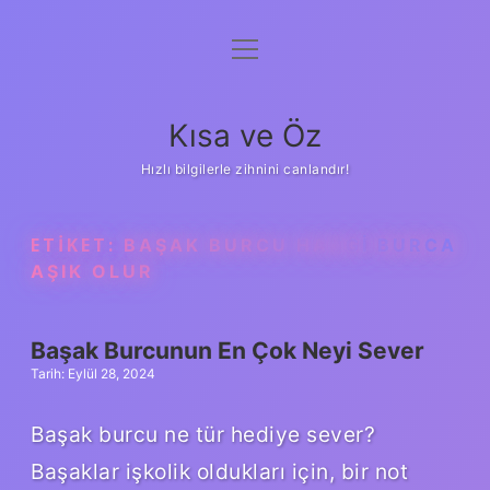
menüyü
Anasayfa
aç
Gizlilik Politikası
Kısa ve Öz
Yasal Uyarı
Hızlı bilgilerle zihnini canlandır!
Hakkımızda
ETIKET:
BAŞAK BURCU HANGI BURCA
AŞIK OLUR
Başak Burcunun En Çok Neyi Sever
Tarih: Eylül 28, 2024
Başak burcu ne tür hediye sever?
Başaklar işkolik oldukları için, bir not