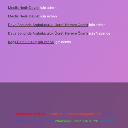
Meclis Nedir Devlet
için
admin
Meclis Nedir Devlet
için
Ayhan
Dava Sonunda Arabuluculuk Ücreti Nereye Ödenir
için
admin
Dava Sonunda Arabuluculuk Ücreti Nereye Ödenir
için
Nazende
Kağıt Paranın Karşılığı Var Mı
için
admin
iş
Reklam ve İletişim:
E-mail:
backlinkpaneli@gmail.com
Teams:
forumhizmeti@gmail.com
Whatsapp: 0262 606 0 726
Telegram: