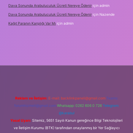
Dava Sonunda Arabuluculuk Ücreti Nereye Ödenir
için
admin
Dava Sonunda Arabuluculuk Ücreti Nereye Ödenir
için
Nazende
Kağıt Paranın Karşılığı Var Mı
için
admin
il giriş
Reklam ve İletişim:
E-mail:
backlinkpaneli@gmail.com
Teams:
forumhizmeti@gmail.com
Whatsapp: 0262 606 0 726
Telegram:
@karabul
Yasal Uyarı:
Sitemiz, 5651 Sayılı Kanun gereğince Bilgi Teknolojileri
ve İletişim Kurumu (BTK) tarafından onaylanmış bir Yer Sağlayıcı