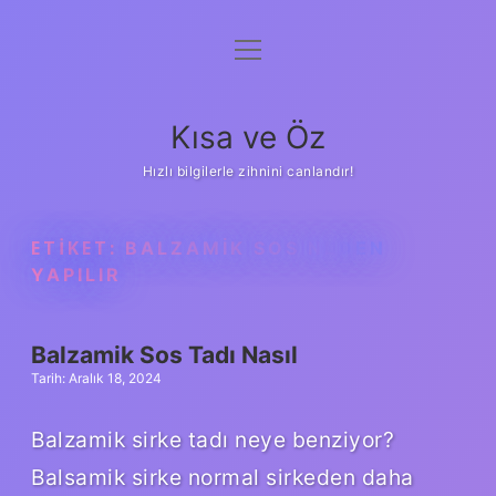
menüyü
Anasayfa
aç
Gizlilik Politikası
Kısa ve Öz
Yasal Uyarı
Hızlı bilgilerle zihnini canlandır!
Hakkımızda
ETIKET:
BALZAMIK SOS NEDEN
YAPILIR
Balzamik Sos Tadı Nasıl
Tarih: Aralık 18, 2024
Balzamik sirke tadı neye benziyor?
Balsamik sirke normal sirkeden daha