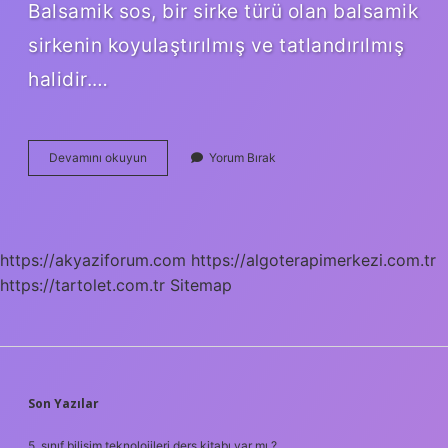
Balsamik sos, bir sirke türü olan balsamik
sirkenin koyulaştırılmış ve tatlandırılmış
halidir.…
Balzamik
Devamını okuyun
Yorum Bırak
Sos
Tadı
Nasıl
https://akyaziforum.com
https://algoterapimerkezi.com.tr
https://tartolet.com.tr
Sitemap
SIDEBAR
Son Yazılar
5. sınıf bilişim teknolojileri ders kitabı var mı ?