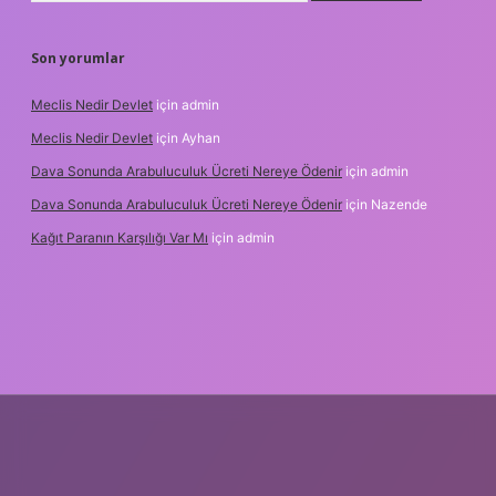
Son yorumlar
Meclis Nedir Devlet
için
admin
Meclis Nedir Devlet
için
Ayhan
Dava Sonunda Arabuluculuk Ücreti Nereye Ödenir
için
admin
Dava Sonunda Arabuluculuk Ücreti Nereye Ödenir
için
Nazende
Kağıt Paranın Karşılığı Var Mı
için
admin
ilbet mobil giriş