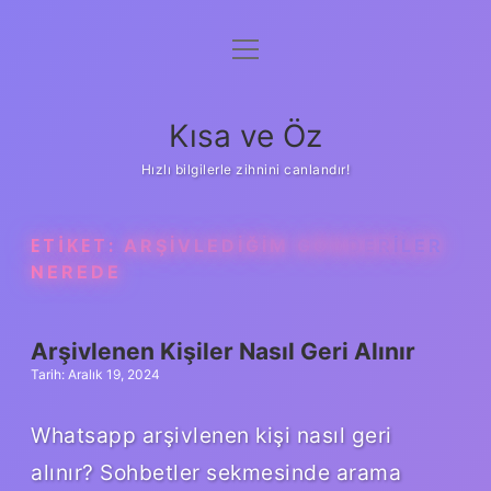
menüyü
Anasayfa
aç
Gizlilik Politikası
Kısa ve Öz
Yasal Uyarı
Hızlı bilgilerle zihnini canlandır!
Hakkımızda
ETIKET:
ARŞIVLEDIĞIM GÖNDERILER
NEREDE
Arşivlenen Kişiler Nasıl Geri Alınır
Tarih: Aralık 19, 2024
Whatsapp arşivlenen kişi nasıl geri
alınır? Sohbetler sekmesinde arama