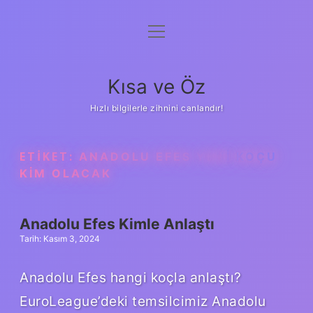
menüyü
Anasayfa
aç
Gizlilik Politikası
Kısa ve Öz
Yasal Uyarı
Hızlı bilgilerle zihnini canlandır!
Hakkımızda
ETIKET:
ANADOLU EFES YENI KOÇU
KIM OLACAK
Anadolu Efes Kimle Anlaştı
Tarih: Kasım 3, 2024
Anadolu Efes hangi koçla anlaştı?
EuroLeague’deki temsilcimiz Anadolu