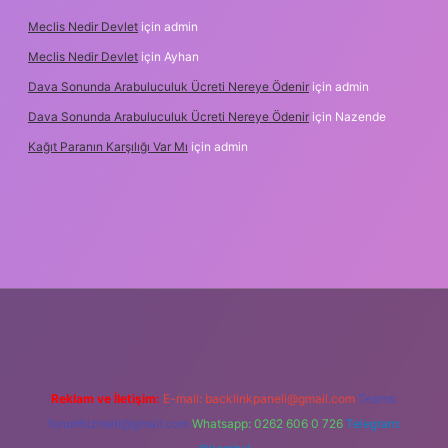
Meclis Nedir Devlet
için
admin
Meclis Nedir Devlet
için
Ayhan
Dava Sonunda Arabuluculuk Ücreti Nereye Ödenir
için
admin
Dava Sonunda Arabuluculuk Ücreti Nereye Ödenir
için
Nazende
Kağıt Paranın Karşılığı Var Mı
için
admin
ş
Reklam ve İletişim:
E-mail:
backlinkpaneli@gmail.com
Teams:
forumhizmeti@gmail.com
Whatsapp: 0262 606 0 726
Telegram: