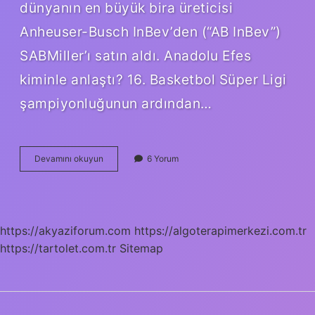
dünyanın en büyük bira üreticisi
Anheuser-Busch InBev’den (“AB InBev”)
SABMiller’ı satın aldı. Anadolu Efes
kiminle anlaştı? 16. Basketbol Süper Ligi
şampiyonluğunun ardından…
Anadolu
Devamını okuyun
6 Yorum
Efes
Kimle
Anlaştı
https://akyaziforum.com
https://algoterapimerkezi.com.tr
https://tartolet.com.tr
Sitemap