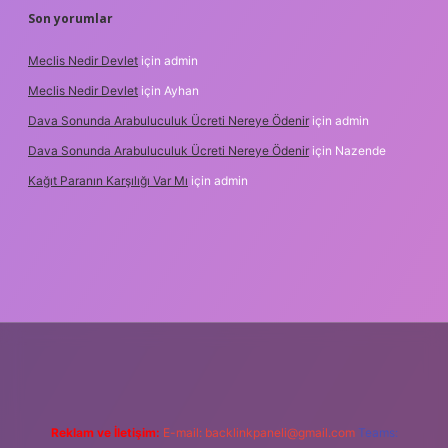
Son yorumlar
Meclis Nedir Devlet
için
admin
Meclis Nedir Devlet
için
Ayhan
Dava Sonunda Arabuluculuk Ücreti Nereye Ödenir
için
admin
Dava Sonunda Arabuluculuk Ücreti Nereye Ödenir
için
Nazende
Kağıt Paranın Karşılığı Var Mı
için
admin
lbet mobil giriş
Reklam ve İletişim:
E-mail:
backlinkpaneli@gmail.com
Teams: