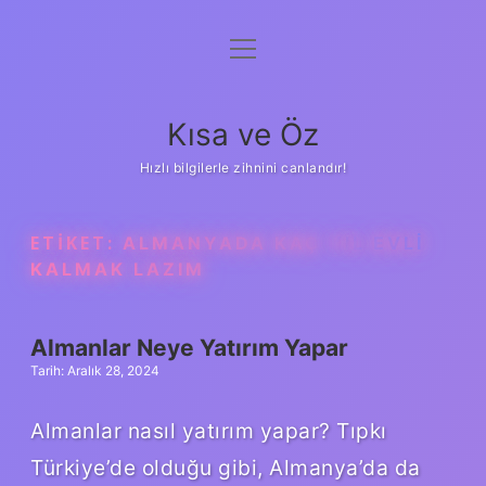
menüyü
Anasayfa
aç
Gizlilik Politikası
Kısa ve Öz
Yasal Uyarı
Hızlı bilgilerle zihnini canlandır!
Hakkımızda
ETIKET:
ALMANYADA KAÇ YIL EVLI
KALMAK LAZIM
Almanlar Neye Yatırım Yapar
Tarih: Aralık 28, 2024
Almanlar nasıl yatırım yapar? Tıpkı
Türkiye’de olduğu gibi, Almanya’da da