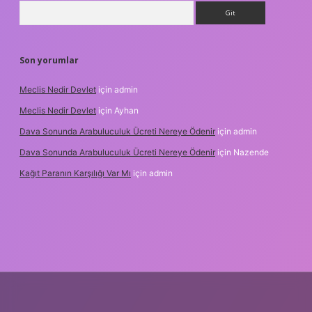
Arama
Son yorumlar
Meclis Nedir Devlet
için
admin
Meclis Nedir Devlet
için
Ayhan
Dava Sonunda Arabuluculuk Ücreti Nereye Ödenir
için
admin
Dava Sonunda Arabuluculuk Ücreti Nereye Ödenir
için
Nazende
Kağıt Paranın Karşılığı Var Mı
için
admin
ilbet mobil giriş