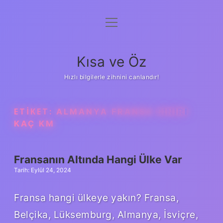
menüyü
Anasayfa
aç
Gizlilik Politikası
Kısa ve Öz
Yasal Uyarı
Hızlı bilgilerle zihnini canlandır!
Hakkımızda
ETIKET:
ALMANYA FRANSA SINIRI
KAÇ KM
Fransanın Altında Hangi Ülke Var
Tarih: Eylül 24, 2024
Fransa hangi ülkeye yakın? Fransa,
Belçika, Lüksemburg, Almanya, İsviçre,