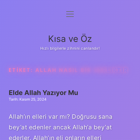
menüyü
Anasayfa
aç
Gizlilik Politikası
Kısa ve Öz
Yasal Uyarı
Hızlı bilgilerle zihnini canlandır!
Hakkımızda
ETIKET:
ALLAH NASIL BIR VARLIKTIR
Elde Allah Yazıyor Mu
Tarih: Kasım 25, 2024
Allah’ın elleri var mı? Doğrusu sana
bey’at edenler ancak Allah’a bey’at
ederler. Allah’ın eli onların elleri