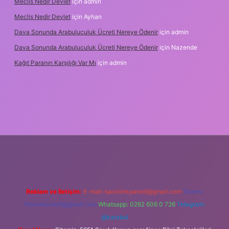
Meclis Nedir Devlet
için
admin
Meclis Nedir Devlet
için
Ayhan
Dava Sonunda Arabuluculuk Ücreti Nereye Ödenir
için
admin
Dava Sonunda Arabuluculuk Ücreti Nereye Ödenir
için
Nazende
Kağıt Paranın Karşılığı Var Mı
için
admin
ilbet mobil giriş
Reklam ve İletişim:
E-mail:
backlinkpaneli@gmail.com
Teams:
forumhizmeti@gmail.com
Whatsapp: 0262 606 0 726
Telegram:
@karabul