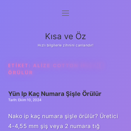
menüyü
Anasayfa
aç
Gizlilik Politikası
Kısa ve Öz
Yasal Uyarı
Hızlı bilgilerle zihnini canlandır!
Hakkımızda
ETIKET:
ALIZE COTTON IPLE NE
ÖRÜLÜR
Yün Ip Kaç Numara Şişle Örülür
Tarih: Ekim 10, 2024
Nako ip kaç numara şişle örülür? Üretici
4-4,55 mm şiş veya 2 numara tığ