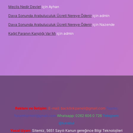
Meclis Nedir Devlet
için
Ayhan
Dava Sonunda Arabuluculuk Ücreti Nereye Ödenir
için
admin
Dava Sonunda Arabuluculuk Ücreti Nereye Ödenir
için
Nazende
Kağıt Paranın Karşılığı Var Mı
için
admin
iş
Reklam ve İletişim:
E-mail:
backlinkpaneli@gmail.com
Teams:
forumhizmeti@gmail.com
Whatsapp: 0262 606 0 726
Telegram:
@karabul
Yasal Uyarı:
Sitemiz, 5651 Sayılı Kanun gereğince Bilgi Teknolojileri