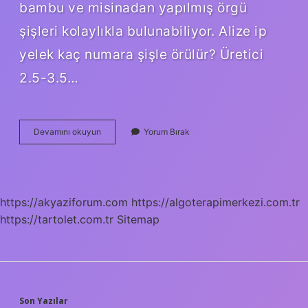
bambu ve misinadan yapılmış örgü
şişleri kolaylıkla bulunabiliyor. Alize ip
yelek kaç numara şişle örülür? Üretici
2.5-3.5…
Yün
Devamını okuyun
Yorum Bırak
Ip
Kaç
Numara
Şişle
Örülür
https://akyaziforum.com
https://algoterapimerkezi.com.tr
https://tartolet.com.tr
Sitemap
Son Yazılar