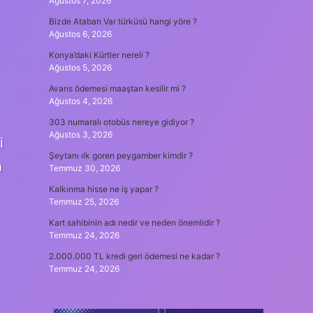
Ağustos 7, 2026
Bizde Atabarı Var türküsü hangi yöre ?
Ağustos 6, 2026
Konya’daki Kürtler nereli ?
Ağustos 5, 2026
Avans ödemesi maaştan kesilir mi ?
Ağustos 4, 2026
303 numaralı otobüs nereye gidiyor ?
Ağustos 3, 2026
i
Şeytanı ılk goren peygamber kimdir ?
a
Temmuz 30, 2026
Kalkınma hisse ne iş yapar ?
Temmuz 25, 2026
Kart sahibinin adı nedir ve neden önemlidir ?
Temmuz 24, 2026
2.000.000 TL kredi geri ödemesi ne kadar ?
Temmuz 24, 2026