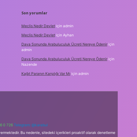
Son yorumlar
Meclis Nedir Devlet
için
admin
Meclis Nedir Devlet
için
Ayhan
Dava Sonunda Arabuluculuk Ücreti Nereye Ödenir
için
admin
Dava Sonunda Arabuluculuk Ücreti Nereye Ödenir
için
Nazende
Kağıt Paranın Karşılığı Var Mı
için
admin
6 0 726
Telegram: @karabul
ermektedir. Bu nedenle, sitedeki içerikleri proaktif olarak denetleme