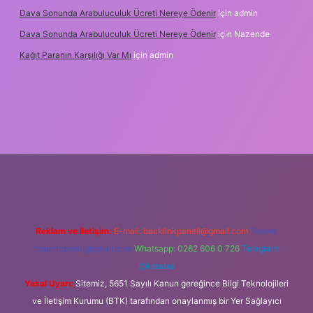
Dava Sonunda Arabuluculuk Ücreti Nereye Ödenir
için
admin
Dava Sonunda Arabuluculuk Ücreti Nereye Ödenir
için
Nazende
Kağıt Paranın Karşılığı Var Mı
için
admin
iş
Reklam ve İletişim:
E-mail:
backlinkpaneli@gmail.com
Teams:
forumhizmeti@gmail.com
Whatsapp: 0262 606 0 726
Telegram:
@karabul
Yasal Uyarı:
Sitemiz, 5651 Sayılı Kanun gereğince Bilgi Teknolojileri
ve İletişim Kurumu (BTK) tarafından onaylanmış bir Yer Sağlayıcı