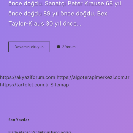
önce doğdu. Sanatçı Peter Krause 68 yıl
önce doğdu 89 yıl önce doğdu. Bex
Taylor-Klaus 30 yıl önce…
14
Devamını okuyun
2 Yorum
Ağustos
Kimler
Doğdu
https://akyaziforum.com
https://algoterapimerkezi.com.tr
https://tartolet.com.tr
Sitemap
SIDEBAR
Son Yazılar
Bizde Atabarı Var türküsü hangi yöre ?