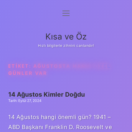
menüyü
Anasayfa
aç
Gizlilik Politikası
Kısa ve Öz
Yasal Uyarı
Hızlı bilgilerle zihnini canlandır!
Hakkımızda
ETIKET:
AĞUSTOSTA HANGI ÖZEL
GÜNLER VAR
14 Ağustos Kimler Doğdu
Tarih: Eylül 27, 2024
14 Ağustos hangi önemli gün? 1941 –
ABD Başkanı Franklin D. Roosevelt ve