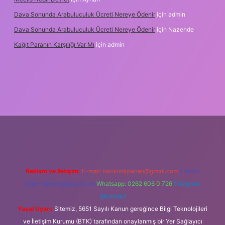
Dava Sonunda Arabuluculuk Ücreti Nereye Ödenir
için
admin
Dava Sonunda Arabuluculuk Ücreti Nereye Ödenir
için
Nazende
Kağıt Paranın Karşılığı Var Mı
için
admin
riş
Reklam ve İletişim:
E-mail:
backlinkpaneli@gmail.com
Teams:
forumhizmeti@gmail.com
Whatsapp: 0262 606 0 726
Telegram:
@karabul
Yasal Uyarı:
Sitemiz, 5651 Sayılı Kanun gereğince Bilgi Teknolojileri
ve İletişim Kurumu (BTK) tarafından onaylanmış bir Yer Sağlayıcı