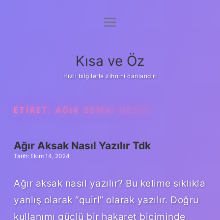
menüyü
Anasayfa
aç
Gizlilik Politikası
Kısa ve Öz
Yasal Uyarı
Hızlı bilgilerle zihnini canlandır!
Hakkımızda
ETIKET:
AĞIR SEMAI NEDIR
Ağır Aksak Nasıl Yazılır Tdk
Tarih: Ekim 14, 2024
Ağır aksak nasıl yazılır? Bu kelime sıklıkla
yanlış olarak “quirl” olarak yazılır. Doğru
kullanımı güçlü bir hakaret biçiminde