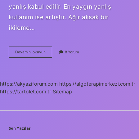
yanlış kabul edilir. En yaygın yanlış
kullanım ise artıştır. Ağır aksak bir
ikileme…
Ağır
Devamını okuyun
8 Yorum
Aksak
Nasıl
Yazılır
Tdk
https://akyaziforum.com
https://algoterapimerkezi.com.tr
https://tartolet.com.tr
Sitemap
SIDEBAR
Son Yazılar