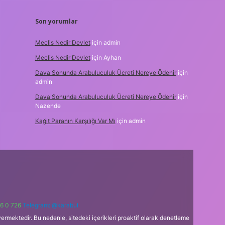
Son yorumlar
Meclis Nedir Devlet
için
admin
Meclis Nedir Devlet
için
Ayhan
Dava Sonunda Arabuluculuk Ücreti Nereye Ödenir
için
admin
Dava Sonunda Arabuluculuk Ücreti Nereye Ödenir
için
Nazende
Kağıt Paranın Karşılığı Var Mı
için
admin
6 0 726
Telegram: @karabul
ermektedir. Bu nedenle, sitedeki içerikleri proaktif olarak denetleme