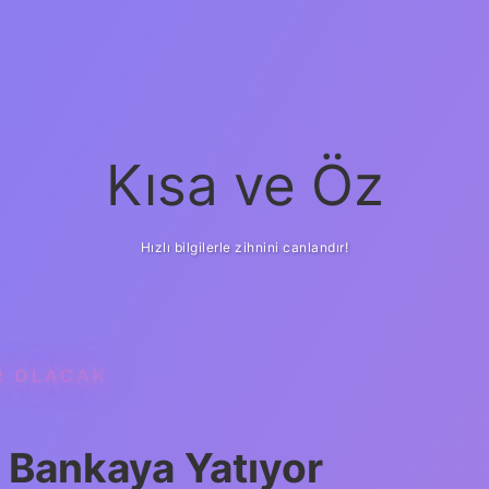
Kısa ve Öz
Hızlı bilgilerle zihnini canlandır!
R OLACAK
i Bankaya Yatıyor