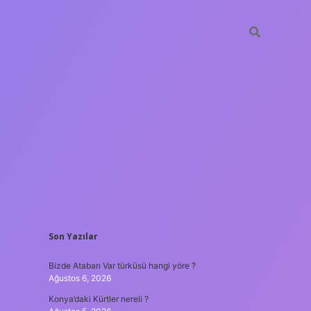
SIDEBAR
Son Yazılar
ilbet mobi
Bizde Atabarı Var türküsü hangi yöre ?
Ağustos 6, 2026
Konya’daki Kürtler nereli ?