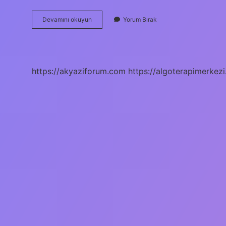
Afad
Devamını okuyun
Yorum Bırak
Yol
Parası
Hangi
Bankaya
Yatıyor
https://akyaziforum.com
https://algoterapimerkezi