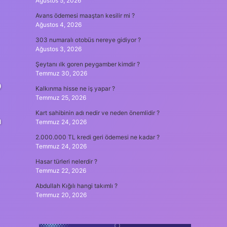
Ağustos 5, 2026
Avans ödemesi maaştan kesilir mi ?
Ağustos 4, 2026
303 numaralı otobüs nereye gidiyor ?
Ağustos 3, 2026
Şeytanı ılk goren peygamber kimdir ?
Temmuz 30, 2026
D
Kalkınma hisse ne iş yapar ?
Temmuz 25, 2026
Kart sahibinin adı nedir ve neden önemlidir ?
a
Temmuz 24, 2026
2.000.000 TL kredi geri ödemesi ne kadar ?
Temmuz 24, 2026
Hasar türleri nelerdir ?
Temmuz 22, 2026
Abdullah Kığılı hangi takımlı ?
Temmuz 20, 2026