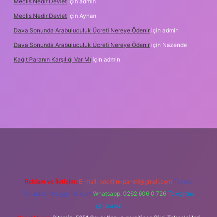
Meclis Nedir Devlet
için
admin
Meclis Nedir Devlet
için
Ayhan
Dava Sonunda Arabuluculuk Ücreti Nereye Ödenir
için
admin
Dava Sonunda Arabuluculuk Ücreti Nereye Ödenir
için
Nazende
Kağıt Paranın Karşılığı Var Mı
için
admin
iş
Reklam ve İletişim:
E-mail:
backlinkpaneli@gmail.com
Teams:
forumhizmeti@gmail.com
Whatsapp: 0262 606 0 726
Telegram:
@karabul