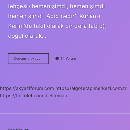
lehçesi) hemen şimdi, hemen şimdi,
hemen şimdi. Abid nedir? Kur’an-ı
Kerim’de tekil olarak bir defa (âbid),
çoğul olarak…
Abidik
Devamını okuyun
14 Yorum
Gubidik
Nasıl
Yazılır
https://akyaziforum.com
https://algoterapimerkezi.com.tr
https://tartolet.com.tr
Sitemap
Son Yazılar