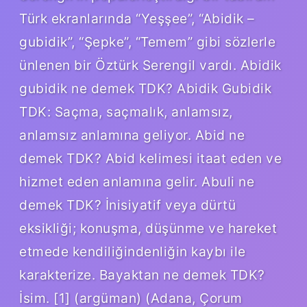
Türk ekranlarında “Yeşşee”, “Abidik –
gubidik”, “Şepke”, “Temem” gibi sözlerle
ünlenen bir Öztürk Serengil vardı. Abidik
gubidik ne demek TDK? Abidik Gubidik
TDK: Saçma, saçmalık, anlamsız,
anlamsız anlamına geliyor. Abid ne
demek TDK? Abid kelimesi itaat eden ve
hizmet eden anlamına gelir. Abuli ne
demek TDK? İnisiyatif veya dürtü
eksikliği; konuşma, düşünme ve hareket
etmede kendiliğindenliğin kaybı ile
karakterize. Bayaktan ne demek TDK?
İsim. [1] (argüman) (Adana, Çorum