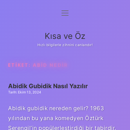
menüyü
Anasayfa
aç
Gizlilik Politikası
Kısa ve Öz
Yasal Uyarı
Hızlı bilgilerle zihnini canlandır!
Hakkımızda
ETIKET:
ABID NEDIR
Abidik Gubidik Nasıl Yazılır
Tarih: Ekim 13, 2024
Abidik gubidik nereden gelir? 1963
yılından bu yana komedyen Öztürk
Serengil’in popülerleştirdiği bir tabirdir.