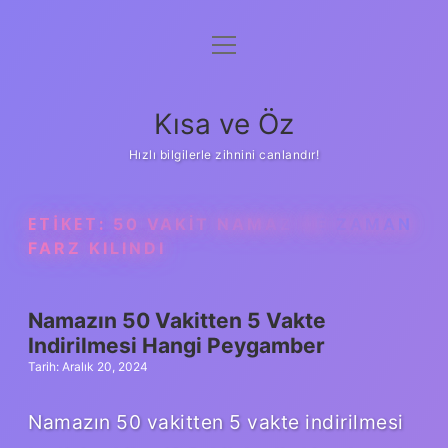
menüyü
Anasayfa
aç
Gizlilik Politikası
Kısa ve Öz
Yasal Uyarı
Hızlı bilgilerle zihnini canlandır!
Hakkımızda
ETIKET:
50 VAKIT NAMAZ NE ZAMAN
FARZ KILINDI
Namazın 50 Vakitten 5 Vakte
Indirilmesi Hangi Peygamber
Tarih: Aralık 20, 2024
Namazın 50 vakitten 5 vakte indirilmesi