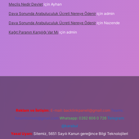
Meclis Nedir Devlet
için
Ayhan
Dava Sonunda Arabuluculuk Ücreti Nereye Ödenir
için
admin
Dava Sonunda Arabuluculuk Ücreti Nereye Ödenir
için
Nazende
Kağıt Paranın Karşılığı Var Mı
için
admin
ş
Reklam ve İletişim:
E-mail:
backlinkpaneli@gmail.com
Teams:
forumhizmeti@gmail.com
Whatsapp: 0262 606 0 726
Telegram:
@karabul
Yasal Uyarı:
Sitemiz, 5651 Sayılı Kanun gereğince Bilgi Teknolojileri