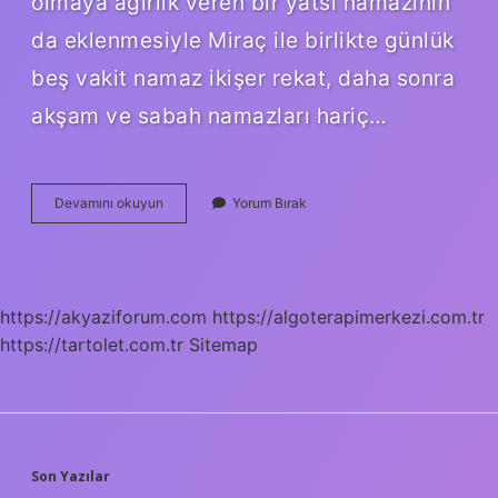
olmaya ağırlık veren bir yatsı namazının
da eklenmesiyle Miraç ile birlikte günlük
beş vakit namaz ikişer rekat, daha sonra
akşam ve sabah namazları hariç…
Namazın
Devamını okuyun
Yorum Bırak
50
Vakitten
5
Vakte
Indirilmesi
https://akyaziforum.com
https://algoterapimerkezi.com.tr
Hangi
https://tartolet.com.tr
Peygamber
Sitemap
SIDEBAR
Son Yazılar