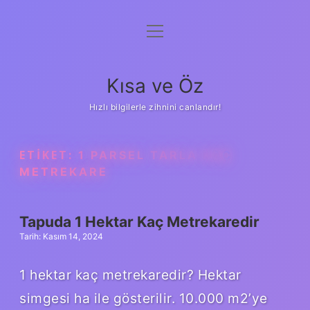
menüyü
Anasayfa
aç
Gizlilik Politikası
Kısa ve Öz
Yasal Uyarı
Hızlı bilgilerle zihnini canlandır!
Hakkımızda
ETIKET:
1 PARSEL TARLA KAÇ
METREKARE
Tapuda 1 Hektar Kaç Metrekaredir
Tarih: Kasım 14, 2024
1 hektar kaç metrekaredir? Hektar
simgesi ha ile gösterilir. 10.000 m2’ye