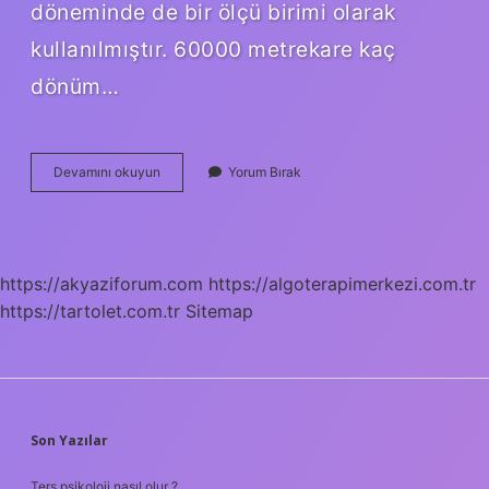
döneminde de bir ölçü birimi olarak
kullanılmıştır. 60000 metrekare kaç
dönüm…
Tapuda
Devamını okuyun
Yorum Bırak
1
Hektar
Kaç
Metrekaredir
https://akyaziforum.com
https://algoterapimerkezi.com.tr
https://tartolet.com.tr
Sitemap
SIDEBAR
Son Yazılar
Ters psikoloji nasıl olur ?