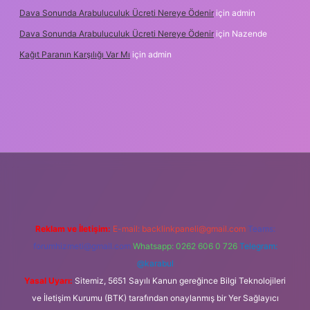
Dava Sonunda Arabuluculuk Ücreti Nereye Ödenir
için
admin
Dava Sonunda Arabuluculuk Ücreti Nereye Ödenir
için
Nazende
Kağıt Paranın Karşılığı Var Mı
için
admin
iş
Reklam ve İletişim:
E-mail:
backlinkpaneli@gmail.com
Teams:
forumhizmeti@gmail.com
Whatsapp: 0262 606 0 726
Telegram:
@karabul
Yasal Uyarı:
Sitemiz, 5651 Sayılı Kanun gereğince Bilgi Teknolojileri
ve İletişim Kurumu (BTK) tarafından onaylanmış bir Yer Sağlayıcı