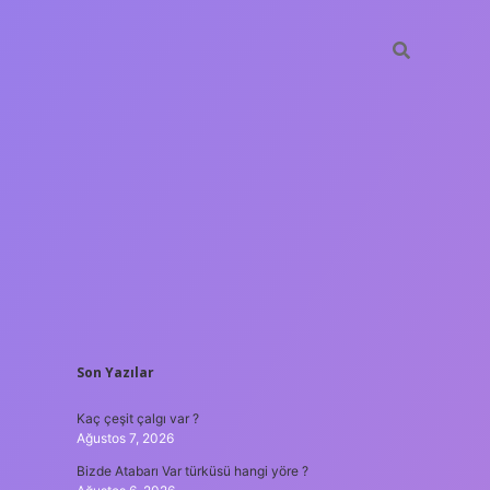
SIDEBAR
Son Yazılar
ilbet mob
Kaç çeşit çalgı var ?
Ağustos 7, 2026
Bizde Atabarı Var türküsü hangi yöre ?