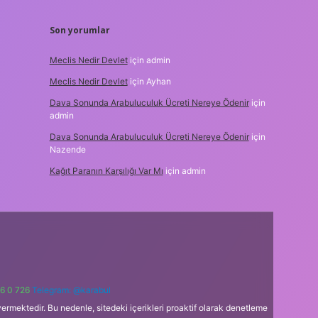
Son yorumlar
Meclis Nedir Devlet
için
admin
Meclis Nedir Devlet
için
Ayhan
Dava Sonunda Arabuluculuk Ücreti Nereye Ödenir
için
admin
Dava Sonunda Arabuluculuk Ücreti Nereye Ödenir
için
Nazende
Kağıt Paranın Karşılığı Var Mı
için
admin
6 0 726
Telegram: @karabul
ermektedir. Bu nedenle, sitedeki içerikleri proaktif olarak denetleme