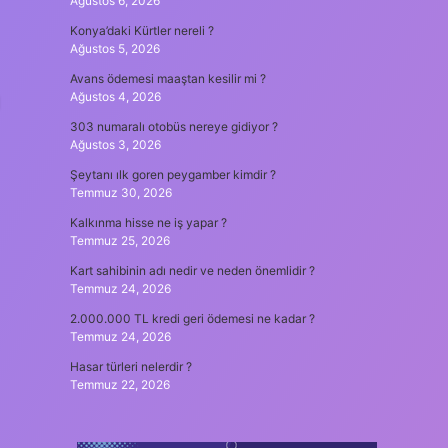
Ağustos 6, 2026
Konya’daki Kürtler nereli ?
Ağustos 5, 2026
Avans ödemesi maaştan kesilir mi ?
Ağustos 4, 2026
303 numaralı otobüs nereye gidiyor ?
Ağustos 3, 2026
Şeytanı ılk goren peygamber kimdir ?
Temmuz 30, 2026
Kalkınma hisse ne iş yapar ?
Temmuz 25, 2026
Kart sahibinin adı nedir ve neden önemlidir ?
Temmuz 24, 2026
2.000.000 TL kredi geri ödemesi ne kadar ?
Temmuz 24, 2026
Hasar türleri nelerdir ?
Temmuz 22, 2026